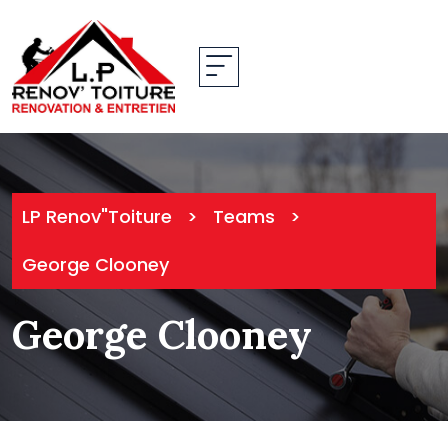
Skip
to
content
LP Renov"Toiture
>
Teams
>
George Clooney
George Clooney